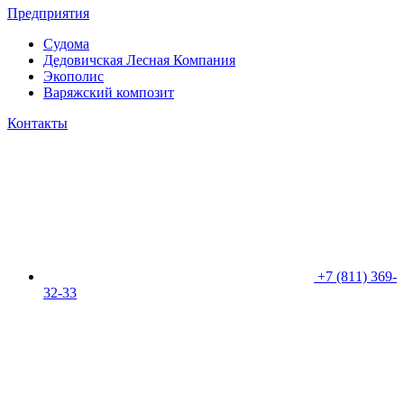
Предприятия
Судома
Дедовичская Лесная Компания
Экополис
Варяжский композит
Контакты
+7 (811) 369-
32-33