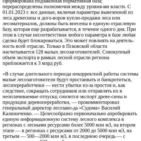
сформирована подзаконная нормативная база;
перераспределены полномочия между уровня-ми власти. С
01.01.2023 г. все данные, включая параметры вывезенной из
леса древесины и дого-воров купли-продажи леса или
лесоматериалов, должны быть внесены в единую отраслевую
базу, которая еще разрабатывается, в течение одного дня. При
этом в случае несоответствия любого параметра в базе любая
сделка будет блокироваться. Это может повлиять на деятель-
ность всей отрасли. Только в Псковской области
насчитывается 128 малых лесозаготовителей. Совокупный
объем экспорта в рамках лесной отрасли региона
приближается к 3 млрд руб.
«В случае длительного периода некорректной работы системы
малые лесозаготовители будут простаивать и банкротиться,
лесопереработчики — нести убытки из-за простоя и, как
следствие, сокращать сотрудников или отправлять их в
неоплачиваемые отпуска; снизится экспорт древе-сины и
продукции деревопереработки, — прокомментировал
генеральный директор лесозаво-да «Судома» Василий
Калиниченко. — Целесообразно первоначально апробировать
единую информационную систему лесного комплекса в
регионах с лесными ресурсами более 5000 млн м3, на втором
этапе — в регионах с ресурсами от 2000 до 5000 млн м3, на
третьем — 500—2000 млн м3, в последнюю очередь — с