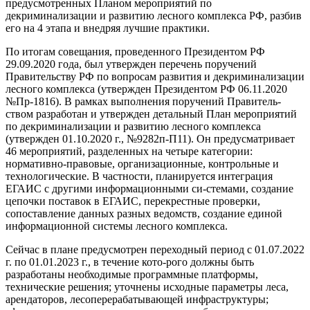
предусмотренных Планом мероприятий по
декриминализации и развитию лесного комплекса РФ, разбив
его на 4 этапа и внедряя лучшие практики.
По итогам совещания, проведенного Президентом РФ
29.09.2020 года, был утвержден перечень поручений
Правительству РФ по вопросам развития и декриминализации
лесного комплекса (утвержден Президентом РФ 06.11.2020
№Пр-1816). В рамках выполнения поручений Правитель-
ством разработан и утвержден детальный План мероприятий
по декриминализации и развитию лесного комплекса
(утвержден 01.10.2020 г., №9282п-П11). Он предусматривает
46 мероприятий, разделенных на четыре категории:
нормативно-правовые, организационные, контрольные и
технологические. В частности, планируется интеграция
ЕГАИС с другими информационными си-стемами, создание
цепочки поставок в ЕГАИС, перекрестные проверки,
сопоставление данных разных ведомств, создание единой
информационной системы лесного комплекса.
Сейчас в плане предусмотрен переходный период с 01.07.2022
г. по 01.01.2023 г., в течение кото-рого должны быть
разработаны необходимые программные платформы,
технические решения; уточнены исходные параметры леса,
арендаторов, лесоперерабатывающей инфраструктуры;