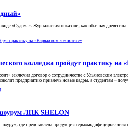
одный»
аводе «Судома». Журналистам показали, как обычная древесина
ческого колледжа пройдут практику на 
зит» заключил договор о сотрудничестве с Ульяновским электр
зволит предприятию привлечь новые кадры, а студентам – полу
й шоурум ЛПК SHELON
я шоурум, где представлена продукция термомодифицированная