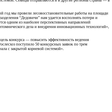
истемой. Сеянцы отправляются и в другие регионы страны — в
ший год мы провели лесовосстановительные работы на площади
разделения “Дедовичи” нам удается восполнять потери и
яется одним из наиболее перспективных направлений
питомнического дела и внедрения инновационных технологий»,
 цель конкурса — повысить эффективность ведения
ослесхоз поступило 50 конкурсных заявок по трем
ала с закрытой корневой системой».