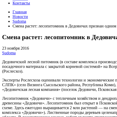
Контакты
Главная
Новости
Sudoma
Смена растет: лесопитомник в Дедовичах признан одним
Смена растет: лесопитомник в Дедович
23 ноября 2016
Sudoma
Дедовичский лесной питомник (в составе комплекса производс
посадочного материала с закрытой корневой системой» на Все
(Рослесхоз).
Эксперты Рослесхоза оценивали технологии и экономические 
СЛПК» (село Визинга Сысольского района, Республика Коми),
«Дедовичская лесная компания» (поселок Дедовичи, Псковская 
Лесопитомник «Дедовичи» с тепличным хозяйством и дендроп
древесины «Дедовичи». Лесопитомник был открыт в Псковской 
схеме. Здесь ежегодно выращивается 2 млн растений — на смену
комплекса «Дедовичи»). Лиственные породы деревьев целенап