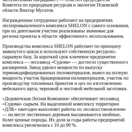
Комитета по природным ресурсам и экологии Псковской
области Виктор Мусатов.
Награжденные сотрудники работают на предприятиях
лесопромышленного комплекса SHELON c самого основания,
при их деятельном участии реализованы значимые для
региона проекты в области эффективного лесопользования.
Производства комплекса SHELON работают по принципу
замкнутого цикла и используют собственную ресурсно-
сырьевую базу. За короткий срок ключевое предприятие
комплекса — лесозавод «Судома» — достигло существенного
расширения. Завод удвоил мощности по выпуску
термомодифицированных пиломатериалов, вывел на полную
мощность участок браширования пиломатериалов, участок по
производству топливных брикетов и цех по изготовлению
мебельного щита, черновой и чистовой мебельной заготовки.
«Дедовичская Лесная Компания» обеспечивает лесозавод
«Судома» сырьем. На выделенной комплексу территории
«ДЛК» ежегодно выполняет работы по лесовосстановлению
— на месте лиственных деревьев высаживаются хвойные,
более ценные породы. Их доля за годы работы предприятий
комплекса увеличилась с 10 до 90 %.