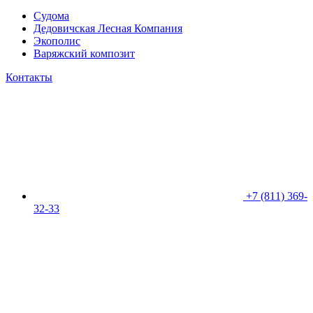
Судома
Дедовичская Лесная Компания
Экополис
Варяжский композит
Контакты
+7 (811) 369-
32-33