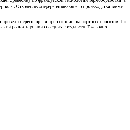
скает древесину по французской технологии термообработки: в
териалы. Отходы лесоперерабатывающего производства также
ки провели переговоры и презентации экспортных проектов. По
анский рынок и рынки соседних государств. Ежегодно