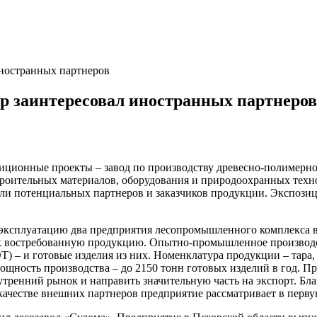
ностранных партнеров
 заинтересовал иностранных партнеров
иционные проекты – завод по производству древесно-полимерного
роительных материалов, оборудования и природоохранных техноло
али потенциальных партнеров и заказчиков продукции. Экспози
ксплуатацию два предприятия лесопромышленного комплекса в 
ок востребованную продукцию. Опытно-промышленное производс
Т) – и готовые изделия из них. Номенклатура продукции – тара,
мощность производства – до 2150 тонн готовых изделий в год. 
ренний рынок и направить значительную часть на экспорт. Бла
 качестве внешних партнеров предприятие рассматривает в перву