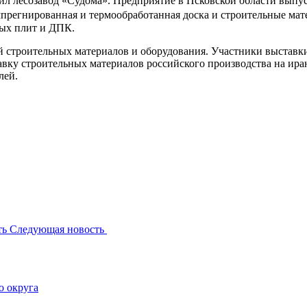
авил лесозавод «Судома». Предприятие в Псковской области выпу
мпрегнированная и термообработанная доска и строительные ма
ных плит и ДПК.
лей строительных материалов и оборудования. Участники выстав
авку строительных материалов российского производства на ир
лей.
ть
Следующая новость