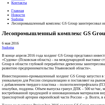
Контакты
Главная
Новости
Sudoma
Лесопромышленный комплекс GS Group заинтересовал и
Лесопромышленный комплекс GS Group
6 мая 2016
Sudoma
В конце апреля 2016 года холдинг GS Group представил инвест
«Судома» (Псковская область) – на международной выставке ст
Group в области глубокой переработки древесины заинтересов
развитию предпринимательства Ульяновской области».
Инвестиционно-промышленный холдинг GS Group запустил в э
уникальную для России специализацию и поставляют на рын
с добавлением твердого пластика – полиэтилентерефталата (ПЭ
опалубки, поддоны. Объем выпуска гранул ДПК – 500 кг/час, 
востребованной продукцией и инновационным материалом внут
транспортной артерии европейской части России – р. Волги, в