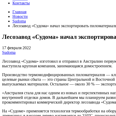
Контакты
Главная
Новости
Sudoma
Лесозавод «Судома» начал экспортировать пиломатериа
Лесозавод «Судома» начал экспортиров
17 февраля 2022
Sudoma
Лесозавод «Судома» изготовил и отправил в Австралию перв
выступила крупная компания, занимающаяся домостроением.
Производство термомодифицированных пиломатериалов — ключе
целевые рынки сбыта — это страны Центральной и Восточной Ев
выпускаемых материалов. Остальное — около 30 % — экспорти
«Австралия стала для нас одним из новых и перспективных на
внутренней отделки домов. В дальнейшем мы планируем развив
прокомментировал коммерческий директор лесозавода «Судом
На «Судоме» применяется технология термообработки на оборуд
древесины: в вакууме дерево нагревается до 210°С, происход