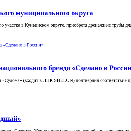
ского муниципального округа
о участка в Куньинском округе, приобретя дренажные трубы дл
ационального бренда «Сделано в Росси
д «Судома» (входит в ЛПК SHELON) подтвердил соответствие 
одный»
аводе «Судома». Журналистам показали, как обычная древесина