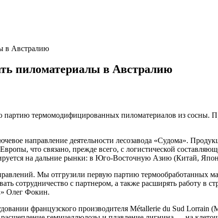
лы в Австралию
ать пиломатериалы в Австралию
ую партию термомодифицированных пиломатериалов из сосны. 
вое направление деятельности лесозавода «Судома». Продукция
ропы, что связано, прежде всего, с логистической составляюще
руется на дальние рынки: в Юго-Восточную Азию (Китай, Япон
правлений. Мы отгрузили первую партию термообработанных мате
ать сотрудничество с партнером, а также расширять работу в с
а» Олег Фокин.
овании французского производителя Métallerie du Sud Lorrain 
ит расщепление гемицеллюлозы и плавление лигнина — на клеточ