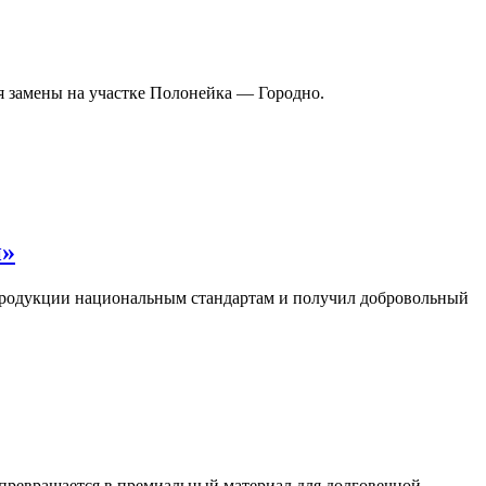
я замены на участке Полонейка — Городно.
и»
продукции национальным стандартам и получил добровольный
 превращается в премиальный материал для долговечной