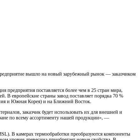
Предприятие вышло на новый зарубежный рынок — заказчиком
 предприятия поставляется более чем в 25 стран мира,
й. В европейские страны завод поставляет порядка 70 %
ия и Южная Корея) и на Ближний Восток.
риалов, заказчик будет использовать их для внешней и
тране по всему ассортименту нашей продукции», —
(MSL). В камерах термообработки преобразуются компоненты
ном уровне древесина приобретает новые свойства. В